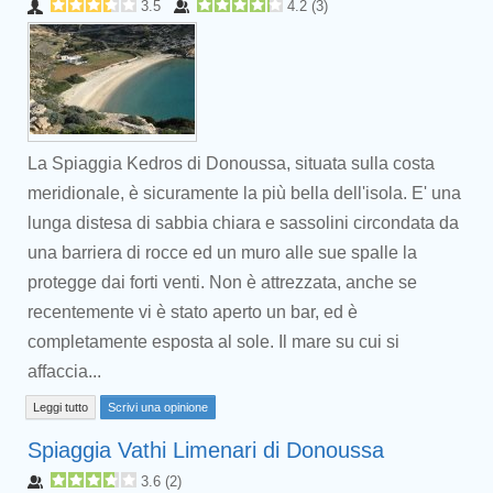
3.5
4.2
(
3
)
La Spiaggia Kedros di Donoussa, situata sulla costa
meridionale, è sicuramente la più bella dell'isola. E' una
lunga distesa di sabbia chiara e sassolini circondata da
una barriera di rocce ed un muro alle sue spalle la
protegge dai forti venti. Non è attrezzata, anche se
recentemente vi è stato aperto un bar, ed è
completamente esposta al sole. Il mare su cui si
affaccia...
Leggi tutto
Scrivi una opinione
Spiaggia Vathi Limenari di Donoussa
3.6
(
2
)