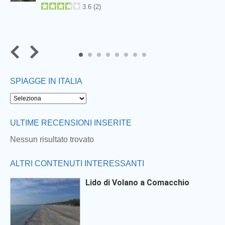
3.6
(
2
)
6
7
8
SPIAGGE IN ITALIA
ULTIME RECENSIONI INSERITE
Nessun risultato trovato
ALTRI CONTENUTI INTERESSANTI
Lido di Volano a Comacchio