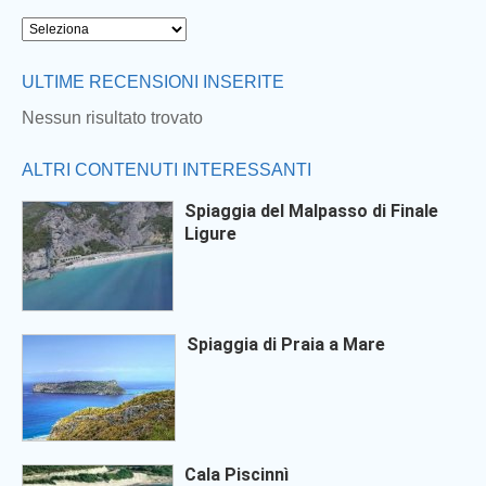
ULTIME RECENSIONI INSERITE
Nessun risultato trovato
ALTRI CONTENUTI INTERESSANTI
Spiaggia del Malpasso di Finale
Ligure
Spiaggia di Praia a Mare
Cala Piscinnì