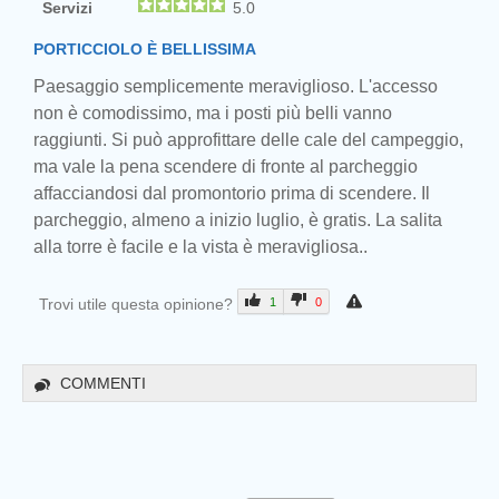
Servizi
5.0
PORTICCIOLO È BELLISSIMA
Paesaggio semplicemente meraviglioso. L'accesso
non è comodissimo, ma i posti più belli vanno
raggiunti. Si può approfittare delle cale del campeggio,
ma vale la pena scendere di fronte al parcheggio
affacciandosi dal promontorio prima di scendere. Il
parcheggio, almeno a inizio luglio, è gratis. La salita
alla torre è facile e la vista è meravigliosa..
Trovi utile questa opinione?
1
0
COMMENTI