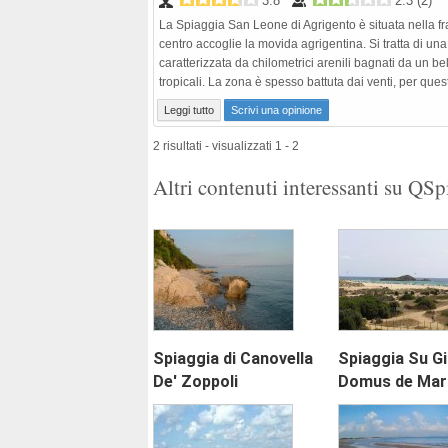
3.8
2.3
(
2
)
La Spiaggia San Leone di Agrigento è situata nella f
centro accoglie la movida agrigentina. Si tratta di una
caratterizzata da chilometrici arenili bagnati da un b
tropicali. La zona è spesso battuta dai venti, per quest
Leggi tutto
Scrivi una opinione
2 risultati - visualizzati 1 - 2
Altri contenuti interessanti su QS
Spiaggia di Canovella
Spiaggia Su Gi
De' Zoppoli
Domus de Mar