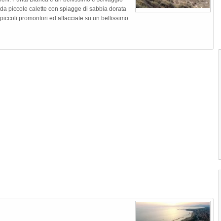
da piccole calette con spiagge di sabbia dorata
 piccoli promontori ed affacciate su un bellissimo
1
2
3
4