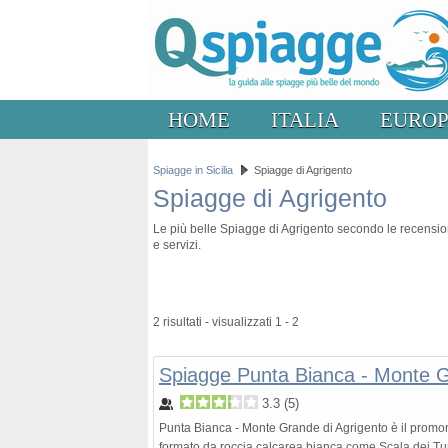
HOME
ITALIA
EURO
Spiagge in Sicilia
Spiagge di Agrigento
Spiagge di Agrigento
Le più belle Spiagge di Agrigento secondo le recensioni 
e servizi.
2 risultati - visualizzati 1 - 2
Spiagge Punta Bianca - Monte G
3.3
(
5
)
Punta Bianca - Monte Grande di Agrigento è il promonto
formato da roccia calcarea bianca come Scala dei Tur