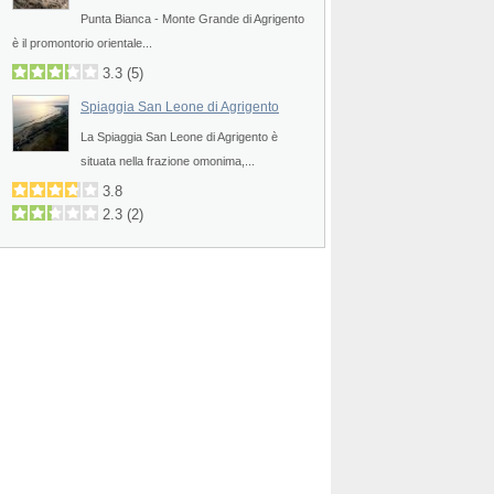
Punta Bianca - Monte Grande di Agrigento
è il promontorio orientale...
3.3
(
5
)
Spiaggia San Leone di Agrigento
La Spiaggia San Leone di Agrigento è
situata nella frazione omonima,...
3.8
2.3
(
2
)