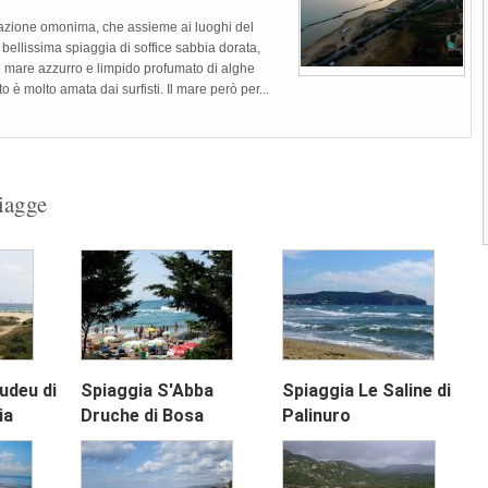
razione omonima, che assieme ai luoghi del
 bellissima spiaggia di soffice sabbia dorata,
el mare azzurro e limpido profumato di alghe
o è molto amata dai surfisti. Il mare però per...
piagge
Next
udeu di
Spiaggia S'Abba
Spiaggia Le Saline di
ia
Druche di Bosa
Palinuro