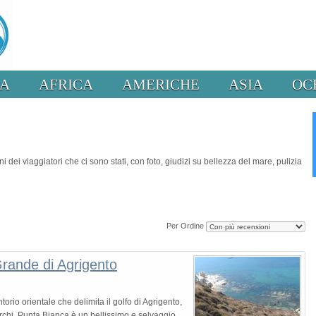
PA
AFRICA
AMERICHE
ASIA
OC
dei viaggiatori che ci sono stati, con foto, giudizi su bellezza del mare, pulizia
Per Ordine
rande di Agrigento
rio orientale che delimita il golfo di Agrigento,
chi. Punta Bianca è un bellissimo e selvaggio