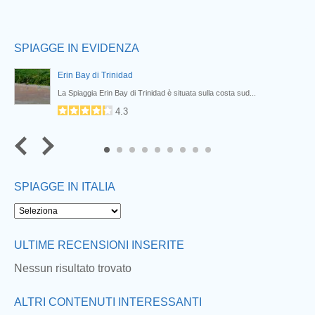
SPIAGGE IN EVIDENZA
Erin Bay di Trinidad
La Spiaggia Erin Bay di Trinidad è situata sulla costa sud...
4.3
7
8
9
SPIAGGE IN ITALIA
ULTIME RECENSIONI INSERITE
Nessun risultato trovato
ALTRI CONTENUTI INTERESSANTI