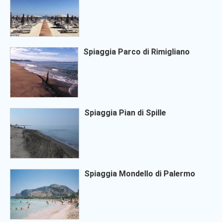
Spiaggia Parco di Rimigliano
Spiaggia Pian di Spille
Spiaggia Mondello di Palermo