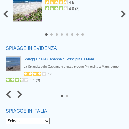
4.5
4.0
(
3
)
6
7
8
SPIAGGE IN EVIDENZA
Spiaggia delle Capanne di Principina a Mare
erno
La Spiaggia delle Capanne è situata presso Principina a Mare, borgo...
3.8
3.4
(
8
)
SPIAGGE IN ITALIA
Next