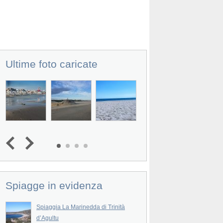
Ultime foto caricate
Spiagge in evidenza
Spiaggia La Marinedda di Trinità
Cala Li Cossi di Tri
d’Agultu
Cala Li Cossi di Trinit
Prev