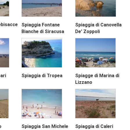
ebisacce
Spiaggia Fontane
Spiaggia di Canovella
Bianche di Siracusa
De' Zoppoli
ari
Spiaggia di Tropea
Spiagge di Marina di
Lizzano
o
Spiaggia San Michele
Spiaggia di Caleri