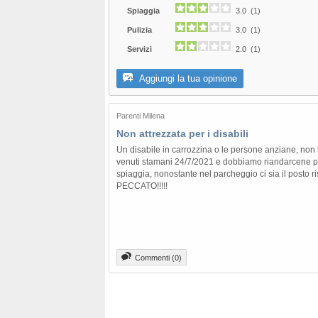
Spiaggia
3.0 (1)
Pulizia
3.0 (1)
Servizi
2.0 (1)
Aggiungi la tua opinione
Parenti Milena
Non attrezzata per i disabili
Un disabile in carrozzina o le persone anziane, non
venuti stamani 24/7/2021 e dobbiamo riandarcene 
spiaggia, nonostante nel parcheggio ci sia il posto r
PECCATO!!!!!
Commenti (0)