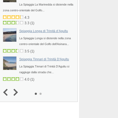
La Spiaggia La Marinedda si distende nella
anche col nome...
zona centro-orientale del Golfo...
4.5
3.5
(
1
)
4.3
3.3
(
1
)
Spiaggia Longa di Trinità d’Agultu
La Spiaggia Longa si distende nella zona
centro-orientale del Golfo dell’Asinara...
3.5
(
1
)
Spiaggia Tinnari di Trinità D'Agultu
La Spiaggia Tinnari di Trinità D'Agultu si
raggiuge dalla strada che...
4.0
(
1
)