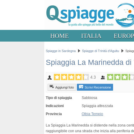
HOME
ITALIA
EURO
Spiagge in Sardegna
Spiagge di Trinità d'Agultu
Spiagg
Spiaggia La Marinedda di T
4.3
Aggiungi foto
Scrivi Recensione
Tipo di spiaggia
Sabbiosa
Indicazioni
Spiaggia attrezzata
Provincia
Olbia Tempio
La Spiaggia La Marinedda si distende nella zona centr
raggiungibile con una strada che inizia alla periferia de