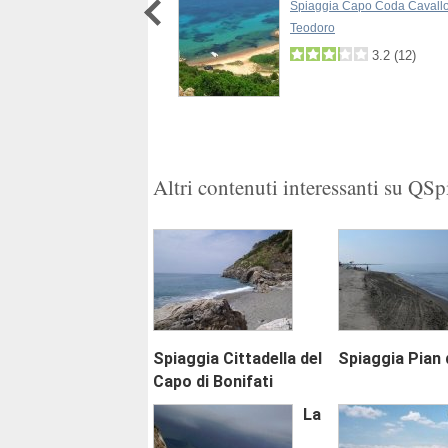
a Conca Verde di Santa Teresa
Spiaggia Capo Coda Cavallo
ra
Teodoro
3.8
3.2
(
12
)
3.4
(
2
)
1
2
Altri contenuti interessanti su QS
Spiaggia Cittadella del
Spiaggia Pian d
Capo di Bonifati
La