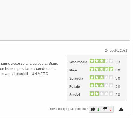
24 Luglio, 2021
Voto medio
3.3
 hanno accesso alla spiaggia. Siano
perché non possiamo scendere alla
Mare
5.0
iservato ai disabili... UN VERO
Spiaggia
3.0
Next
Pulizia
3.0
Servizi
2.0
Trovi utile questa opinione?
1
0