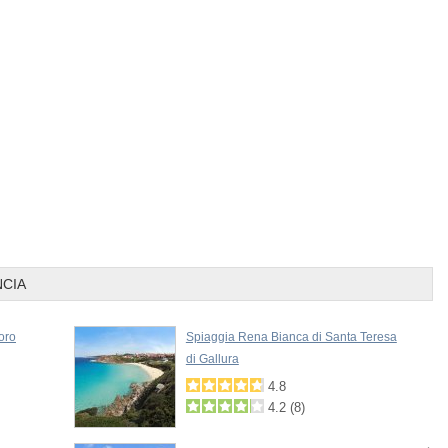
Prev
NCIA
oro
Spiaggia Rena Bianca di Santa Teresa
di Gallura
4.8
4.2
(
8
)