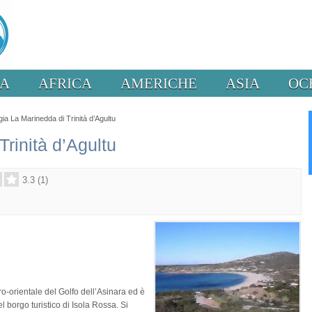
PA
AFRICA
AMERICHE
ASIA
OC
ia La Marinedda di Trinità d’Agultu
rinità d’Agultu
3.3
(
1
)
o-orientale del Golfo dell’Asinara ed è
l borgo turistico di Isola Rossa. Si