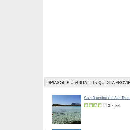
SPIAGGE PIÙ VISITATE IN QUESTA PROVI
a Testa del Polpo di La
Cala Brandinchi di San Teod
ena
3.7
(
56
)
3.5
3.7
(
6
)