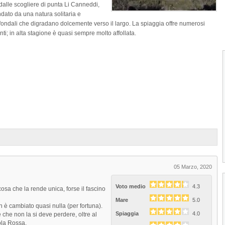
 dalle scogliere di punta Li Canneddi,
ndato da una natura solitaria e
ondali che digradano dolcemente verso il largo. La spiaggia offre numerosi
ranti; in alta stagione è quasi sempre molto affollata.
1
2
3
4
05 Marzo, 2020
Voto medio
4.3
osa che la rende unica, forse il fascino
Mare
5.0
 è cambiato quasi nulla (per fortuna).
Cala Li Cossi di Trinità D'Agultu
Spiaggia
4.0
 che non la si deve perdere, oltre al
sola Rossa.
Cala Li Cossi di Trinità D'Agultu è nota