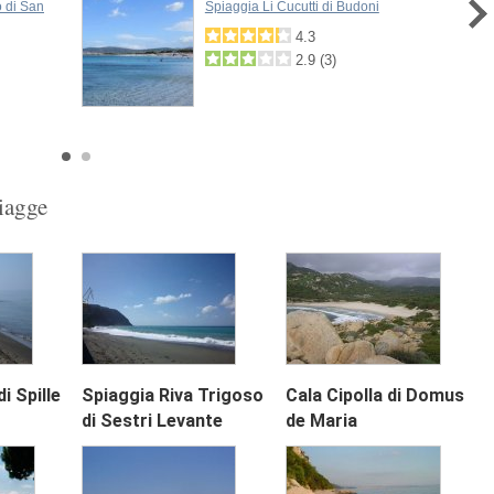
 di San
Spiaggia Li Cucutti di Budoni
4.3
2.9
(
3
)
piagge
i Spille
Spiaggia Riva Trigoso
Cala Cipolla di Domus
Next
di Sestri Levante
de Maria