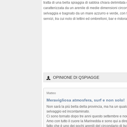
tratta di una bella spiaggia di sabbia chiara delimitata
caratterizzata da un arenile di medie dimensioni circo
selvaggia e bagnato da un mare azzurro e verde, con f
servizi, tra cui nolo di lettini ed ombrelloni, bar e risto
OPINIONE DI QSPIAGGE
Matteo
Meravigliosa atmosfera, surf e non solo!
Non sarà la più bella della provincia, ma ha un qualc
selvaggio ed incontaminato.
Ci sono tornato dopo tre anni questo settembre e non
Amo con tutto il cuore la Marinedda e sono qui a dire
fatto che è uno dei pochi arenili del circondario di I