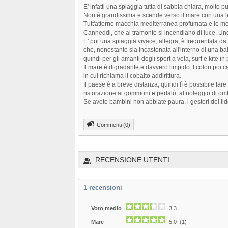
E' infatti una spiaggia tutta di sabbia chiara, molto pu
Non è grandissima e scende verso il mare con una 
Tutt'attorno macchia mediterranea profumata e le mer
Canneddi, che al tramonto si incendiano di luce. Uno
E' poi una spiaggia vivace, allegra, è frequentata da 
che, nonostante sia incastonata all'interno di una ba
quindi per gli amanti degli sport a vela, surf e kite in 
Il mare è digradante e davvero limpido. I colori poi c
in cui richiama il cobalto addirittura.
Il paese è a breve distanza, quindi lì è possibile far
ristorazione ai gommoni e pedalò, al noleggio di ombr
Se avete bambini non abbiate paura, i gestori del lido
Commenti (0)
RECENSIONE UTENTI
1
recensioni
Voto medio
3.3
Mare
5.0 (1)