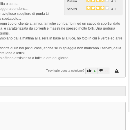
Pulizia
4.0
lita e curata.
anche col nome...
leggera pendenza.
Servizi
4.0
4.5
avigliose scogliere di punta Li
 spettacolo...
3.5
(
1
)
ogni tipo di clientela, amici, famiglie con bambini ed un sacco di sportivi dato
ia, è caratterizzata da correnti e maestrale spesso molto forti. Una goduria
primis.
ambiano dalla mattina alla sera in base alla luce, ho foto in cui è verde ed altre
e scorta di un bel po' di cose, anche se in spiaggia non mancano i servizi, dalla
ellone e lettini.
 offrono assistenza a tutte le ore del giorno.
Next
Trovi utile questa opinione?
4
0
1
2