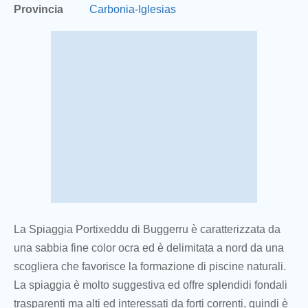
Provincia
Carbonia-Iglesias
La Spiaggia Portixeddu di Buggerru è caratterizzata da
una sabbia fine color ocra ed è delimitata a nord da una
scogliera che favorisce la formazione di piscine naturali.
La spiaggia è molto suggestiva ed offre splendidi fondali
trasparenti ma alti ed interessati da forti correnti, quindi è