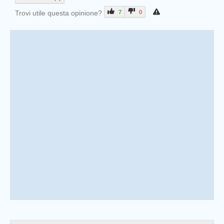
Trovi utile questa opinione?
7
0
Prev