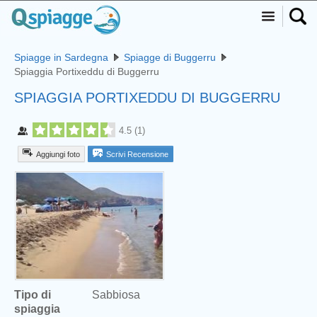
Spiagge in Sardegna
Spiagge di Buggerru
Spiaggia Portixeddu di Buggerru
SPIAGGIA PORTIXEDDU DI BUGGERRU
4.5
(
1
)
Aggiungi foto
Scrivi Recensione
Tipo di
Sabbiosa
spiaggia