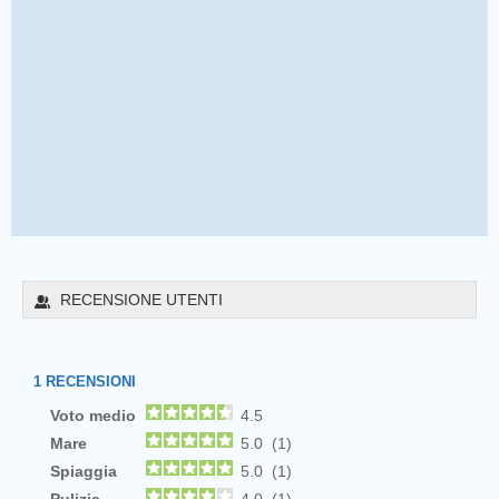
RECENSIONE UTENTI
1
RECENSIONI
Voto medio
4.5
Mare
5.0 (1)
Spiaggia
5.0 (1)