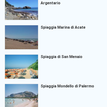
Argentario
Spiaggia Marina di Acate
Spiaggia di San Menaio
Spiaggia Mondello di Palermo