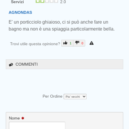
Servizi
2.0
AGNONDAS
E' un porticciolo ghiaioso, ci si può anche fare un
bagno ma non è una spiaggia particolarmente bella.
Trovi utile questa opinione?
1
0
COMMENTI
Per Ordine
Nome