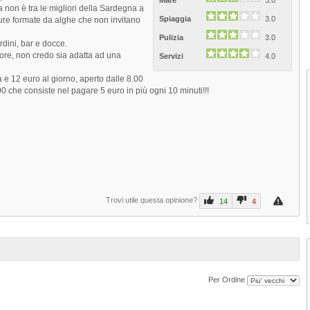
Mare
3.0
 non è tra le migliori della Sardegna a
Spiaggia
3.0
ure formate da alghe che non invitano
Pulizia
3.0
rdini, bar e docce.
ore, non credo sia adatta ad una
Servizi
4.0
 e 12 euro al giorno, aperto dalle 8.00
00 che consiste nel pagare 5 euro in più ogni 10 minuti!!!
Trovi utile questa opinione?
14
4
1
2
3
4
Per Ordine
Spiaggia dell'Impostu di San Teodo
La Spiaggia dell'Impostu di San Teodoro,