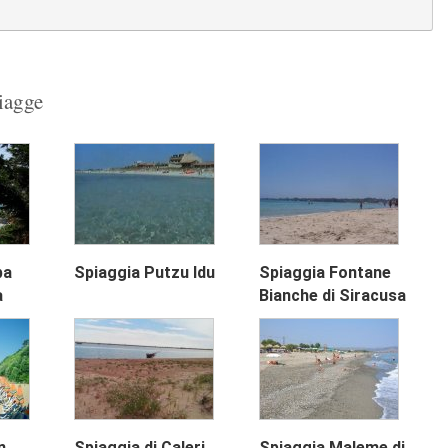
piagge
ba
Spiaggia Putzu Idu
Spiaggia Fontane
Next
a
Bianche di Siracusa
n
Spiaggia di Caleri
Spiaggia Maleme di