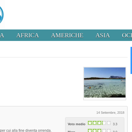
PA
AFRICA
AMERICHE
ASIA
OC
14 Settembre, 2018
Voto medio
3.3
er cui alla fine diventa orrenda.