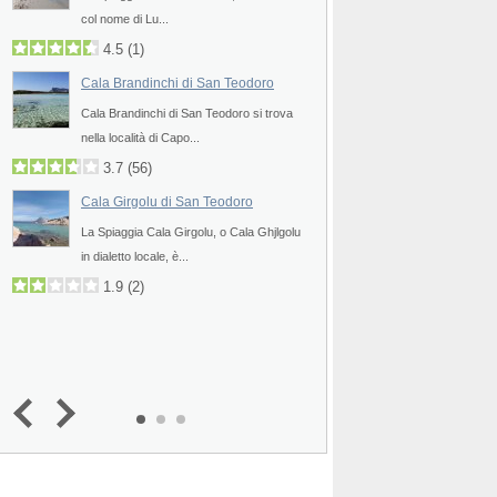
col nome di Lu...
La Spiaggia Punta Mo
Prev
è una cala sabbiosa...
4.5
(
1
)
3.3
Cala Brandinchi di San Teodoro
4.0
(
1
)
Cala Brandinchi di San Teodoro si trova
Spiaggia La Cinta 
 si
nella località di Capo...
La Spiaggia La Cinta 
3.7
(
56
)
certamente la più...
Cala Girgolu di San Teodoro
3.8
(
10
)
La Spiaggia Cala Girgolu, o Cala Ghjlgolu
Spiaggia Capo Cod
in dialetto locale, è...
Teodoro
1.9
(
2
)
La Spiaggia Capo Cod
Teodoro si trova a...
3.2
(
12
)