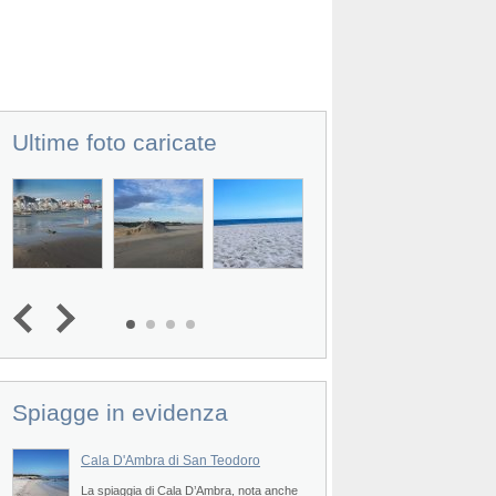
Ultime foto caricate
Spiagge in evidenza
ro
Cala D'Ambra di San Teodoro
Spiaggia Punta Mol
Teodoro
La spiaggia di Cala D’Ambra, nota anche