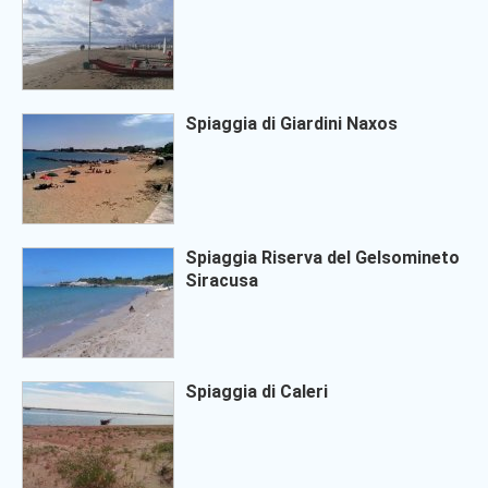
Spiaggia di Giardini Naxos
Spiaggia Riserva del Gelsomineto
Siracusa
Spiaggia di Caleri