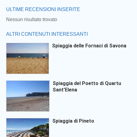
Costa Viola di Reggio Calabria
ULTIME RECENSIONI INSERITE
La Costa Viola è tra i più spettacolari paesaggi marini che...
4.5
Nessun risultato trovato
ALTRI CONTENUTI INTERESSANTI
Spiaggia delle Fornaci di Savona
Spiaggia del Poetto di Quartu
Sant'Elena
Spiaggia di Pineto