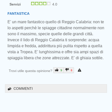
Servizi
4.0
FANTASTICA
E' un mare fantastico quello di Reggio Calabria: non te
lo aspetti perchè le spiagge cittadine normalmente non
sono il massimo, specie quelle delle grandi città.
Invece il lido di Reggio Calabria ti sorprende: acqua
limpida e fredda, addirittura più pulita rispetto a quella
vista a Tropea. E' lunghissima e offre sia ampi spazi di
spiaggia libera che zone attrezzate. E' di ghiaia sottile.
Trovi utile questa opinione?
9
6
COMMENTI