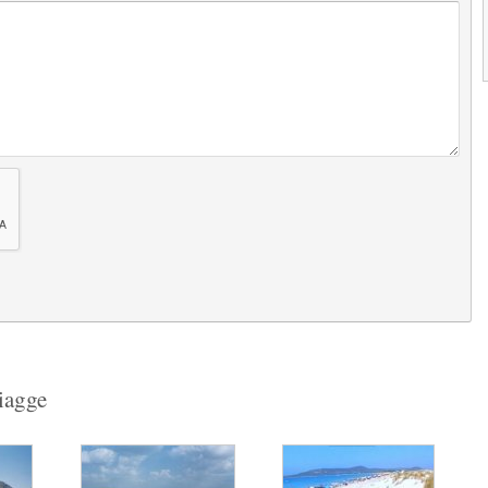
Next
piagge