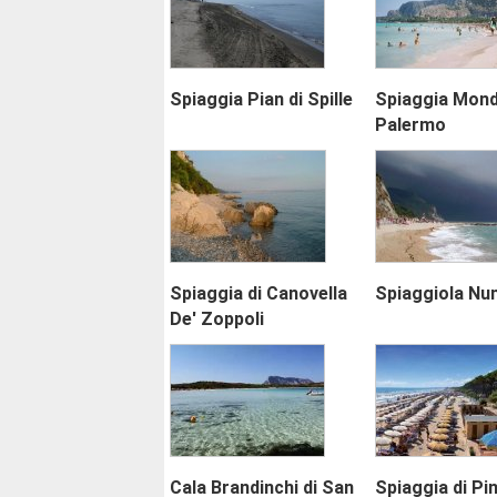
Spiaggia Pian di Spille
Spiaggia Monde
Palermo
Spiaggia di Canovella
Spiaggiola N
De' Zoppoli
Cala Brandinchi di San
Spiaggia di Pi