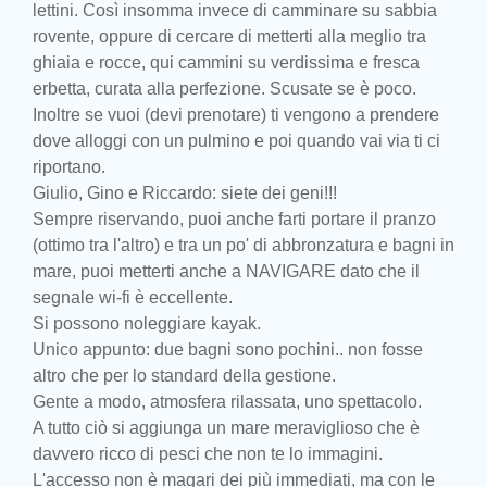
lettini. Così insomma invece di camminare su sabbia
rovente, oppure di cercare di metterti alla meglio tra
ghiaia e rocce, qui cammini su verdissima e fresca
erbetta, curata alla perfezione. Scusate se è poco.
Inoltre se vuoi (devi prenotare) ti vengono a prendere
dove alloggi con un pulmino e poi quando vai via ti ci
riportano.
Giulio, Gino e Riccardo: siete dei geni!!!
Sempre riservando, puoi anche farti portare il pranzo
(ottimo tra l'altro) e tra un po' di abbronzatura e bagni in
mare, puoi metterti anche a NAVIGARE dato che il
segnale wi-fi è eccellente.
Si possono noleggiare kayak.
Unico appunto: due bagni sono pochini.. non fosse
altro che per lo standard della gestione.
Gente a modo, atmosfera rilassata, uno spettacolo.
A tutto ciò si aggiunga un mare meraviglioso che è
davvero ricco di pesci che non te lo immagini.
L'accesso non è magari dei più immediati, ma con le