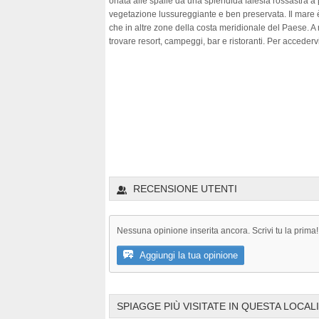
orlata alle spalle da una splendida falesia rossastra a
vegetazione lussureggiante e ben preservata. Il mare è
che in altre zone della costa meridionale del Paese. A 
trovare resort, campeggi, bar e ristoranti. Per accederv
RECENSIONE UTENTI
Nessuna opinione inserita ancora. Scrivi tu la prima!
Aggiungi la tua opinione
SPIAGGE PIÙ VISITATE IN QUESTA LOCAL