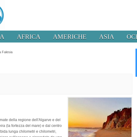
PA
AFRICA
AMERICHE
ASIA
OC
a Falesia
mate della regione dell'Algarve e del
ira (la fortezza del mare) e dal centro
bida lunga chilometri e chilometri,