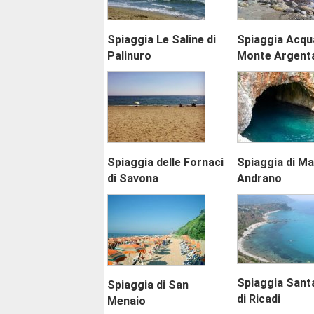
Spiaggia Le Saline di
Spiaggia Acqu
Palinuro
Monte Argent
Spiaggia delle Fornaci
Spiaggia di Ma
di Savona
Andrano
Spiaggia Sant
Spiaggia di San
di Ricadi
Menaio