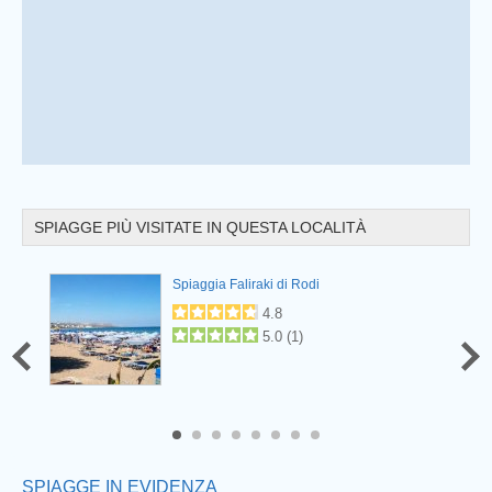
SPIAGGE PIÙ VISITATE IN QUESTA LOCALITÀ
Spiaggia Faliraki di Rodi
Prev
4.8
5.0
(
1
)
6
7
8
SPIAGGE IN EVIDENZA