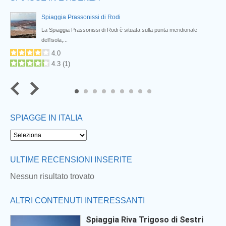
Spiaggia Prassonissi di Rodi
La Spiaggia Prassonissi di Rodi è situata sulla punta meridionale
dell'isola,...
4.0
4.3
(
1
)
7
8
9
SPIAGGE IN ITALIA
Next
ULTIME RECENSIONI INSERITE
Nessun risultato trovato
ALTRI CONTENUTI INTERESSANTI
Spiaggia Riva Trigoso di Sestri