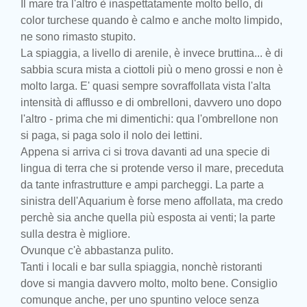
Il mare tra l'altro è inaspettatamente molto bello, di
color turchese quando è calmo e anche molto limpido,
ne sono rimasto stupito.
La spiaggia, a livello di arenile, è invece bruttina... è di
sabbia scura mista a ciottoli più o meno grossi e non è
molto larga. E' quasi sempre sovraffollata vista l'alta
intensità di afflusso e di ombrelloni, davvero uno dopo
l'altro - prima che mi dimentichi: qua l'ombrellone non
si paga, si paga solo il nolo dei lettini.
Appena si arriva ci si trova davanti ad una specie di
lingua di terra che si protende verso il mare, preceduta
da tante infrastrutture e ampi parcheggi. La parte a
sinistra dell'Aquarium è forse meno affollata, ma credo
perchè sia anche quella più esposta ai venti; la parte
sulla destra è migliore.
Ovunque c'è abbastanza pulito.
Tanti i locali e bar sulla spiaggia, nonchè ristoranti
dove si mangia davvero molto, molto bene. Consiglio
comunque anche, per uno spuntino veloce senza