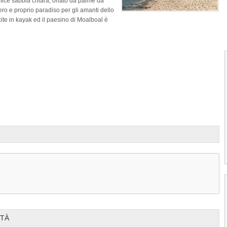
fice sabbia chiara, orlato da palme da
ro e proprio paradiso per gli amanti dello
ite in kayak ed il paesino di Moalboal è
Prev
1
2
3
4
Isola di Pescador Cebu
ITÀ
L'Isola di Pescador (Pescador island) è