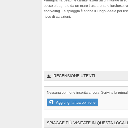
Panagsama Beach è caratterizzata da un litorale di sof
cocco e bagnato da un mare trasparente e turchese, ve
snorkeling. La spiaggia è anche il luogo ideale per usc
ricco di attrazioni.
RECENSIONE UTENTI
Nessuna opinione inserita ancora. Scrivi tu la prima!
Aggiungi la tua opinione
SPIAGGE PIÙ VISITATE IN QUESTA LOCAL