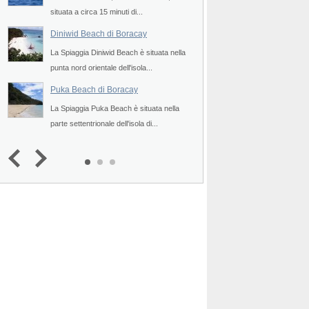
situata a circa 15 minuti di...
parte settentrionale dell
White Beach di Boracay
Bount
Diniwid Beach di Boracay
Bolabog Beach di 
 a
La Spiaggia Diniwid Beach è situata nella
La Spiaggia Bolabog B
punta nord orientale dell'isola...
parte occidentale dell'i
Puka Beach di Boracay
White Beach di Bor
Puka Beach di Boracay
Ilig-I
La Spiaggia Puka Beach è situata nella
La Spiaggia White Beac
parte settentrionale dell'isola di...
parte occidentale dell'i