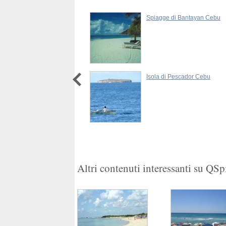
Beach di Cebu
Spiagge di Bantayan Cebu
gan Beach di Boracay
Isola di Pescador Cebu
1
2
Altri contenuti interessanti su QS