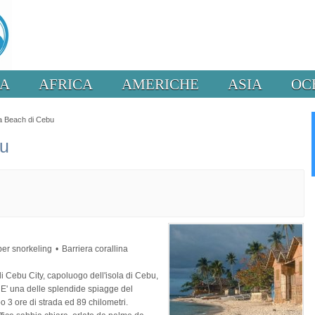
PA
AFRICA
AMERICHE
ASIA
OC
 Beach di Cebu
u
per snorkeling
Barriera corallina
 Cebu City, capoluogo dell'isola di Cebu,
. E' una delle splendide spiagge del
 3 ore di strada ed 89 chilometri.