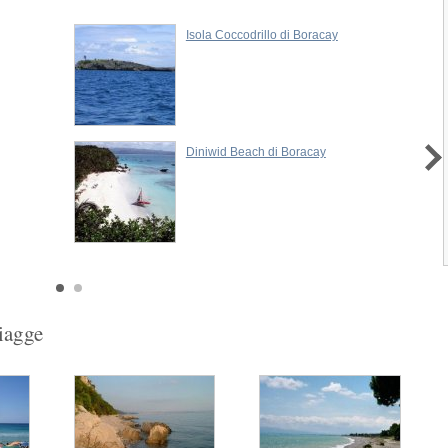
situata a circa 2 chilometri...
Isola Coccodrillo di Boracay
Panagsama Beach di Cebu
La Spiaggia Panagsama Beach è situata
sud ovest di Cebu...
Spiagge di Bantayan Cebu
Diniwid Beach di Boracay
Le Spiagge di Bantayan si distendono
lungo la costa dell'isoletta omonima,...
Next
1
2
3
piagge