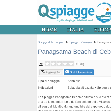
HOME
ITALIA
EURO
Spiagge delle Filippine
Spiagge di Visayas
Panagsama
Panagsama Beach di Ceb
0.0
(
0
)
Aggiungi foto
Scrivi Recensione
Tipo di spiaggia
Sabbiosa
Indicazioni
Spiaggia attrezzata
Spiaggia 
La Spiaggia Panagsama Beach è situata a sud ovest di
una tra le maggiori isole dell'arcipelago delle Visayas
villaggio di Moalboal, raggiungibile dal capoluogo dopo