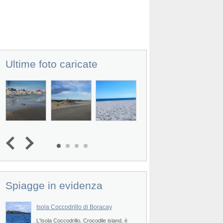
Ultime foto caricate
Prev
Spiagge in evidenza
Isola Coccodrillo di Boracay
Ilig-Iligan Beach di
L'Isola Coccodrillo, Crocodile island, è
La Spiaggia Ilig-Iligan