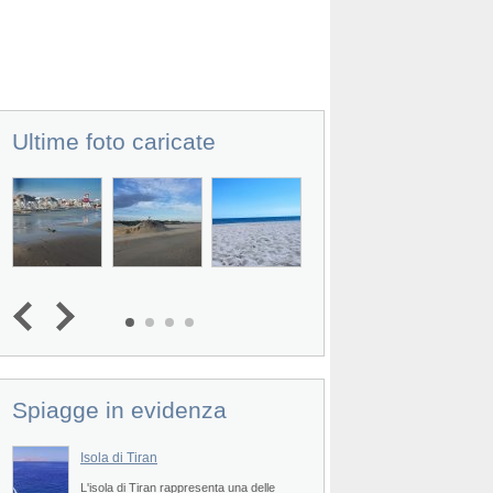
Ultime foto caricate
Spiagge in evidenza
Prev
Isola di Tiran
Main Beach
L'isola di Tiran rappresenta una delle
La Main Beach (lettera