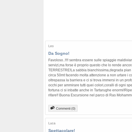
Leo
Da Sogno!
Favoloso..!!!! sembra essere sulle spiaggie maldivia
servizi,ma forse è proprio questo che lo rende anc
TERRESTRE!La sabbia bianchissima,degrada pian pia
circa 50mt facendo molta attenzione a non urtare i cor
oltrepassa la barriera e ci si trova immersi in un pr
occhi per ammirare tutti quei colori,coralli di ogni sp
fortuna ci si inbatte anche in Tartarughe enormi!Rip
rifare!! Buona Escursione nel parco di Ras Mohamm
Commenti (0)
Luca
Spettacolare!