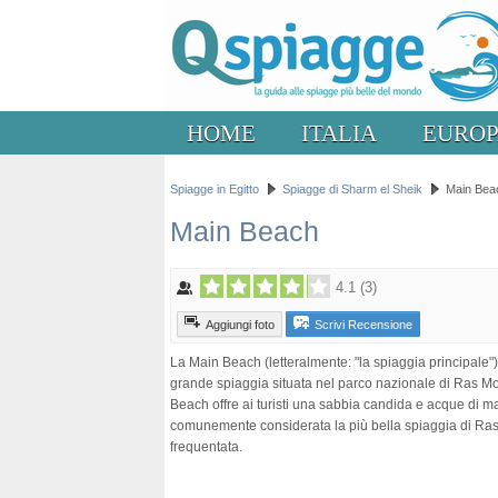
HOME
ITALIA
EURO
Spiagge in Egitto
Spiagge di Sharm el Sheik
Main Bea
Main Beach
4.1
(
3
)
Aggiungi foto
Scrivi Recensione
La Main Beach (letteralmente: "la spiaggia principale")
grande spiaggia situata nel parco nazionale di Ras M
Beach offre ai turisti una sabbia candida e acque di m
comunemente considerata la più bella spiaggia di Ra
frequentata.