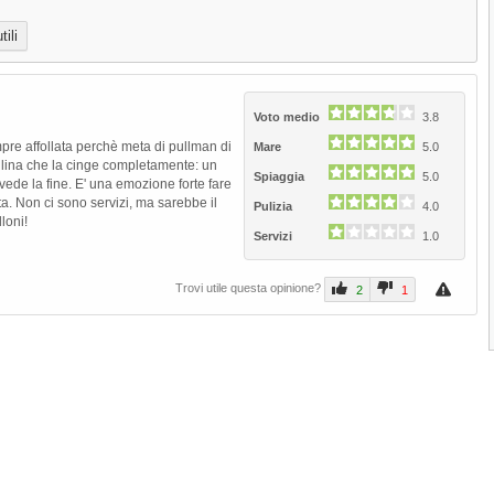
estrema della Penisola del Sinai...
ili
Shark's Bay
Shark's Bay è una delle più belle spiagg
di Sharm el...
Voto medio
3.8
4.3
(
2
)
pre affollata perchè meta di pullman di
Mare
5.0
rallina che la cinge completamente: un
Naama Bay
Spiaggia
5.0
vede la fine. E' una emozione forte fare
Naama Bay costituisce la più conosciut
ta. Non ci sono servizi, ma sarebbe il
Pulizia
4.0
Next
loni!
ed estesa spiaggia di Sharm...
Servizi
1.0
3.8
(
1
)
Trovi utile questa opinione?
2
1
1
2
3