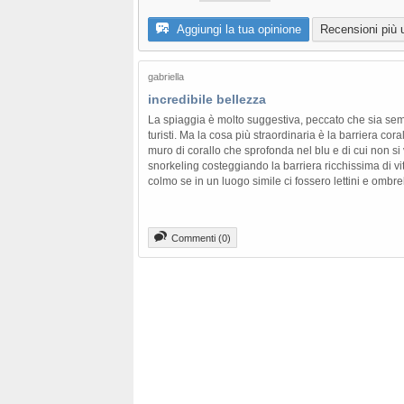
Aggiungi la tua opinione
Recensioni più ut
gabriella
incredibile bellezza
La spiaggia è molto suggestiva, peccato che sia sem
turisti. Ma la cosa più straordinaria è la barriera co
muro di corallo che sprofonda nel blu e di cui non si 
snorkeling costeggiando la barriera ricchissima di vi
colmo se in un luogo simile ci fossero lettini e ombrel
Commenti (0)