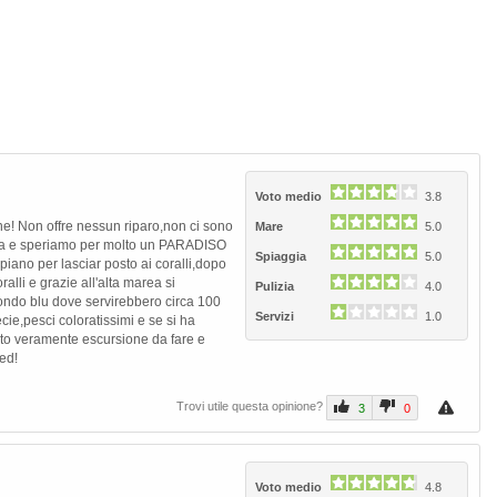
Voto medio
3.8
Next
ne! Non offre nessun riparo,non ci sono
Mare
5.0
ora e speriamo per molto un PARADISO
Spiaggia
5.0
no per lasciar posto ai coralli,dopo
alli e grazie all'alta marea si
Pulizia
4.0
ofondo blu dove servirebbero circa 100
Servizi
1.0
ecie,pesci coloratissimi e se si ha
eto veramente escursione da fare e
ed!
Trovi utile questa opinione?
3
0
Voto medio
4.8