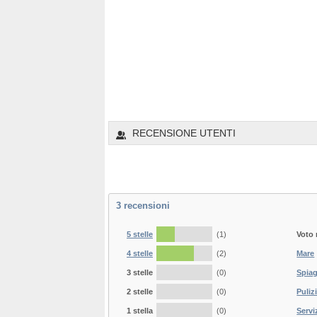
RECENSIONE UTENTI
3
recensioni
5 stelle
(1)
Voto
4 stelle
(2)
Mare
3 stelle
(0)
Spia
2 stelle
(0)
Puliz
1 stella
(0)
Servi