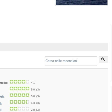
1
2
3
4
 medio
4.1
5.0 (3)
ggia
5.0 (3)
ia
4.3 (3)
Ras Mohammed
zi
2.0 (3)
Ras Mohammed si trova sulla punta