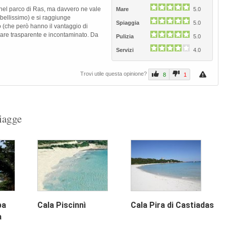
, nel parco di Ras, ma davvero ne vale
Mare
5.0
(bellissimo) e si raggiunge
Spiaggia
5.0
 (che però hanno il vantaggio di
mare trasparente e incontaminato. Da
Pulizia
5.0
Servizi
4.0
Trovi utile questa opinione?
8
1
piagge
ba
Cala Piscinnì
Cala Pira di Castiadas
a