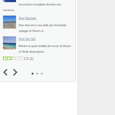
escursioni consigliate durante una
principale"), come indi
vacanza...
4.1
(
3
)
Ras Nasrani
Khashaba Beach
e
Ras Nasrani è una delle più rinominate
Khashaba Beach è una
spiagge di Sharm el...
situate all'interno del 
Ras Um Sid
Bereika Beach
Mentre la quasi totalità dei resort di Sharm
a
Bereika Beach è una s
el Sheik dispongono...
Sheik che si...
2.5
(
1
)
4.0
(
1
)