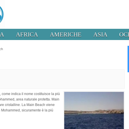
PA
AFRICA
AMERICHE
ASIA
OC
ch
, come indica il nome costituisce la più
ohammed, area naturale protetta. Main
are cristalline. La Main Beach viene
s Mohammed, sicuramente è la più