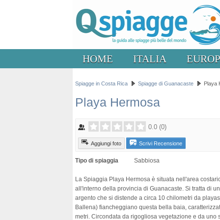
HOME
ITALIA
EURO
Spiagge in Costa Rica
Spiagge di Guanacaste
Playa
Playa Hermosa
0.0
(
0
)
Aggiungi foto
Scrivi Recensione
Tipo di spiaggia
Sabbiosa
La Spiaggia Playa Hermosa è situata nell'area costaric
all'interno della provincia di Guanacaste. Si tratta di 
argento che si distende a circa 10 chilometri da playa
Ballena) fiancheggiano questa bella baia, caratterizza
metri. Circondata da rigogliosa vegetazione e da uno 