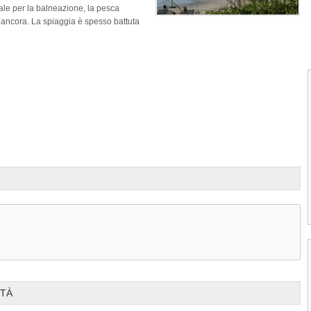
le per la balneazione, la pesca
 ancora. La spiaggia è spesso battuta
Prev
1
2
3
4
Spiaggia di Nacascolo
ITÀ
La Spiaggia di Nacascolo è situata