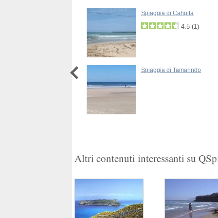
a di Tambor
Spiaggia di Cahuita
4.5
(
1
)
Spiaggia di Tamarindo
1
2
Altri contenuti interessanti su QS