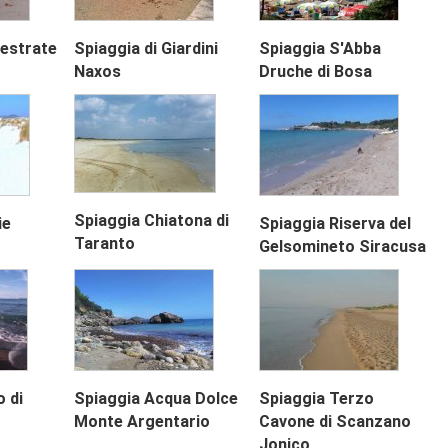
lestrate
Spiaggia di Giardini
Spiaggia S'Abba
Next
Naxos
Druche di Bosa
Next
Spiaggia Chiatona di
ie
Spiaggia Riserva del
Taranto
Gelsomineto Siracusa
 di
Spiaggia Acqua Dolce
Spiaggia Terzo
Monte Argentario
Cavone di Scanzano
Jonico