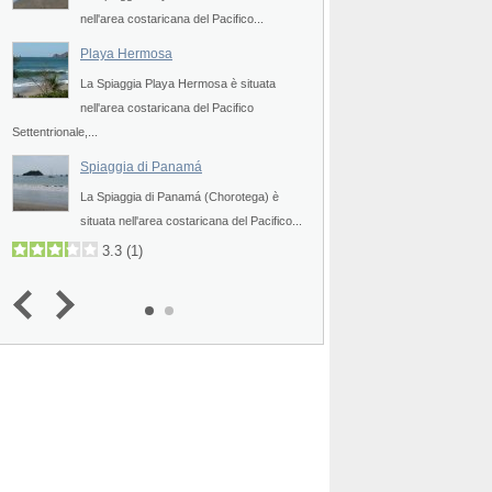
nell'area costaricana del Pacifico...
nell'area costaricana d
Spiaggia di Nacascolo
Spiag
Settentrionale,...
Playa Hermosa
Spiaggia di Tamari
La Spiaggia Playa Hermosa è situata
nell'area costaricana del Pacifico
La Spiaggia di Tamarin
Settentrionale,...
nell'area costaricana d
Settentrionale,...
Spiaggia Dominical
Spiaggia di Panamá
La Spiaggia di Panamá (Chorotega) è
situata nell'area costaricana del Pacifico...
3.3
(
1
)