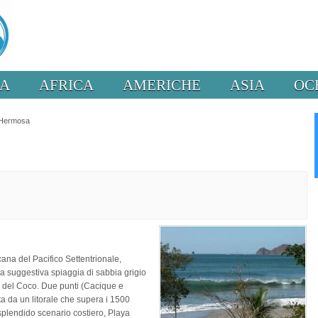
PA
AFRICA
AMERICHE
ASIA
OC
 Hermosa
ana del Pacifico Settentrionale,
una suggestiva spiaggia di sabbia grigio
s del Coco. Due punti (Cacique e
ta da un litorale che supera i 1500
splendido scenario costiero, Playa