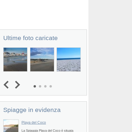
Ultime foto caricate
Spiagge in evidenza
Prev
Playa del Coco
Spiaggia di Nacasc
La Spiaggia Playa del Coco è situata
La Spiaggia di Nacasc