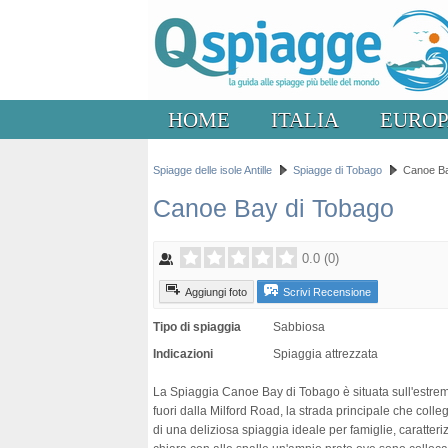
HOME
ITALIA
EURO
Spiagge delle isole Antille
Spiagge di Tobago
Canoe Ba
Canoe Bay di Tobago
0.0
(
0
)
Aggiungi foto
Scrivi Recensione
Tipo di spiaggia
Sabbiosa
Indicazioni
Spiaggia attrezzata
La Spiaggia Canoe Bay di Tobago è situata sull'estrem
fuori dalla Milford Road, la strada principale che colle
di una deliziosa spiaggia ideale per famiglie, caratteri