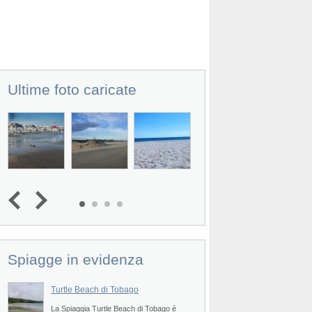
Ultime foto caricate
Prev
Spiagge in evidenza
Turtle Beach di Tobago
Pirate's Bay di Tob
go
La Spiaggia Turtle Beach di Tobago è
La Spiaggia Pirate's 