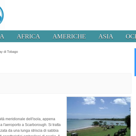
PA
AFRICA
AMERICHE
ASIA
OC
y di Tobago
ità meridionale dell'isola, appena
ga l'aeroporto a Scarborough. Si tratta
zzata da una lunga striscia di sabbia