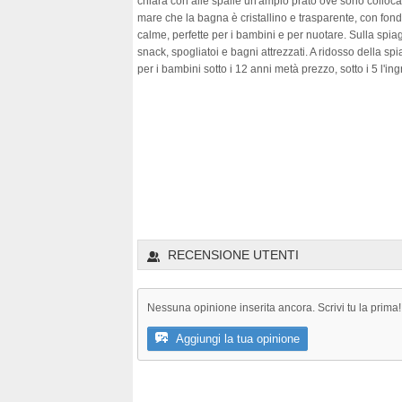
chiara con alle spalle un'ampio prato ove sono collocati 
mare che la bagna è cristallino e trasparente, con fon
calme, perfette per i bambini e per nuotare. Sulla spiag
snack, spogliatoi e bagni attrezzati. A ridosso della spi
per i bambini sotto i 12 anni metà prezzo, sotto i 5 l'in
RECENSIONE UTENTI
Nessuna opinione inserita ancora. Scrivi tu la prima!
Aggiungi la tua opinione