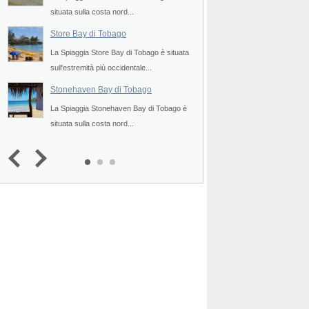
situata sulla costa nord...
situata sulla punta più.
Store Bay di Tobago
Pigeon Point di To
è
La Spiaggia Store Bay di Tobago è situata
La Spiaggia Pigeon Po
sull'estremità più occidentale...
situata sulla punta occ
Stonehaven Bay di Tobago
Parlatuvier Bay di 
ta
La Spiaggia Stonehaven Bay di Tobago è
La Spiaggia Parlatuvi
situata sulla costa nord...
situata sul versante se