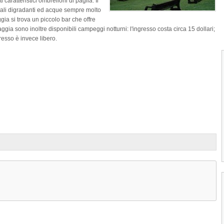
caratteristici ombrelloni di paglia. Il
dali digradanti ed acque sempre molto
gia si trova un piccolo bar che offre
aggia sono inoltre disponibili campeggi notturni: l'ingresso costa circa 15 dollari;
gresso è invece libero.
1
2
3
4
Mount Irvine Beach di Tobago
La Spiaggia Mount Irvine Beach di Toba