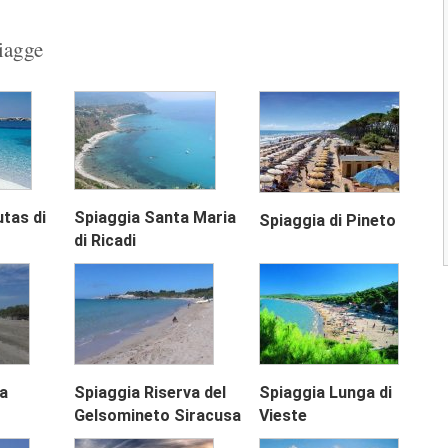
situata sulla costa...
piagge
Spanish Wall Beach di Porto Rico
La Spiaggia Spanish Wall Beach di Porto
Rico è situata sulla...
River Mouth di Porto Rico
La Spiaggia River Mouth di Porto Rico è
situata sulla costa...
Next
utas di
Spiaggia Santa Maria
Spiaggia di Pineto
di Ricadi
1
2
3
 a
Spiaggia Riserva del
Spiaggia Lunga di
Gelsomineto Siracusa
Vieste