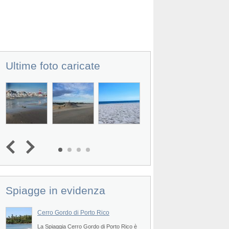
Ultime foto caricate
Prev
Spiagge in evidenza
Cerro Gordo di Porto Rico
Maria's Beach di Po
 è
La Spiaggia Cerro Gordo di Porto Rico è
La Spiaggia Maria's B