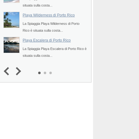
situata sulla costa...
situata sulla costa...
Playa Wilderness di Porto Rico
Indicators Beach di
La Spiaggia Playa Wilderness di Porto
La Spiaggia Indicator
Rico è situata sulla costa...
è situata sulla costa...
Playa Escalera di Porto Rico
Isola Desecheo di 
La Spiaggia Playa Escalera di Porto Rico è
L'Isola Desecheo di P
situata sulla costa...
misteriosa isoletta che 