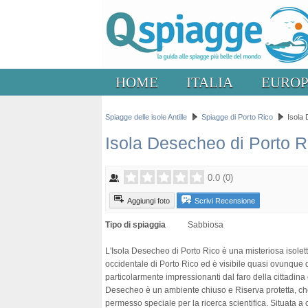
HOME
ITALIA
EURO
Spiagge delle isole Antille
Spiagge di Porto Rico
Isola
Isola Desecheo di Porto R
0.0
(
0
)
Aggiungi foto
Scrivi Recensione
Tipo di spiaggia
Sabbiosa
L'Isola Desecheo di Porto Rico è una misteriosa isoletta
occidentale di Porto Rico ed è visibile quasi ovunque d
particolarmente impressionanti dal faro della cittadina
Desecheo è un ambiente chiuso e Riserva protetta, che
permesso speciale per la ricerca scientifica. Situata a c