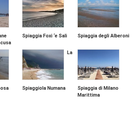
ane
Spiaggia Foxi ‘e Sali
Spiaggia degli Alberoni
acusa
Next
La
nosa
Spiaggiola Numana
Spiaggia di Milano
Marittima