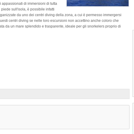
li appassionati di immersioni di tutta
iede sull'isola, è possibile infatti
ganizzate da uno dei centri diving della zona, a cui è permesso immergersi
 questi centri diving se nelle loro escursioni non accettino anche coloro che
nata da un mare splendido e trasparente, ideale per gli snorkelers proprio di
1
2
3
4
Domes Beach di Porto Rico
La Spiaggia Domes Beach di Porto Rico