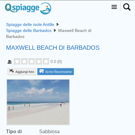
Spiagge delle isole Antille
Spiagge delle Barbados
Maxwell Beach di
Barbados
MAXWELL BEACH DI BARBADOS
0.0
(
0
)
Aggiungi foto
Scrivi Recensione
Tipo di
Sabbiosa