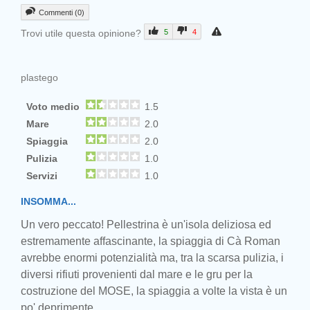
Commenti (0)
Trovi utile questa opinione?
5
4
plastego
Voto medio
1.5
Mare
2.0
Spiaggia
2.0
Pulizia
1.0
Servizi
1.0
INSOMMA...
Un vero peccato! Pellestrina è un'isola deliziosa ed
estremamente affascinante, la spiaggia di Cà Roman
avrebbe enormi potenzialità ma, tra la scarsa pulizia, i
diversi rifiuti provenienti dal mare e le gru per la
costruzione del MOSE, la spiaggia a volte la vista è un
po' deprimente.