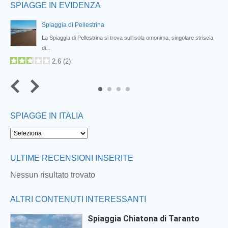
SPIAGGE IN EVIDENZA
Spiaggia di Pellestrina
di
La Spiaggia di Pellestrina si trova sull'isola omonima, singolare striscia
di...
2.6
(
2
)
4
SPIAGGE IN ITALIA
Next
ULTIME RECENSIONI INSERITE
Nessun risultato trovato
ALTRI CONTENUTI INTERESSANTI
Spiaggia Chiatona di Taranto