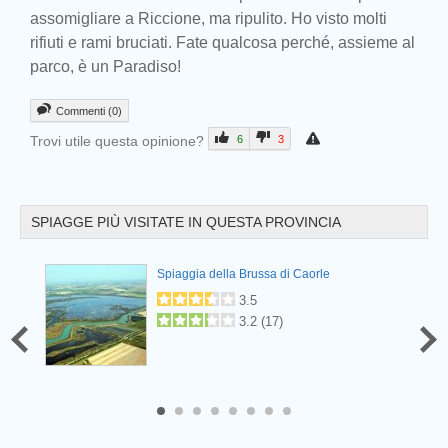
assomigliare a Riccione, ma ripulito. Ho visto molti
rifiuti e rami bruciati. Fate qualcosa perché, assieme al
parco, è un Paradiso!
Commenti (0)
Trovi utile questa opinione?
6
3
SPIAGGE PIÙ VISITATE IN QUESTA PROVINCIA
Prev
Spiaggia della Brussa di Caorle
3.5
3.2
(
17
)
6
7
8