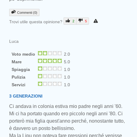
Commenti (0)
Trovi utile questa opinione?
2
5
Luca
Voto medio
2.0
Mare
5.0
Spiaggia
1.0
Pulizia
1.0
Servizi
1.0
3 GENERAZIONI
Ci andava in colonia estiva mio padre negli anni '60.
Mi ci ha portato quando ero piccolo negli anni '80. Ci
porterò mia figlia quest'anno perché, nonostante tutto,
è davvero un posto bellissimo.
Ma la Lipu non poteva fare pressioni perché venisse