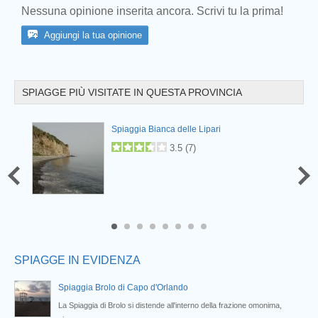
Nessuna opinione inserita ancora. Scrivi tu la prima!
Aggiungi la tua opinione
SPIAGGE PIÙ VISITATE IN QUESTA PROVINCIA
Spiaggia Bianca delle Lipari
Prev
3.5
(
7
)
6
7
8
SPIAGGE IN EVIDENZA
Spiaggia Brolo di Capo d'Orlando
.
La Spiaggia di Brolo si distende all'interno della frazione omonima,