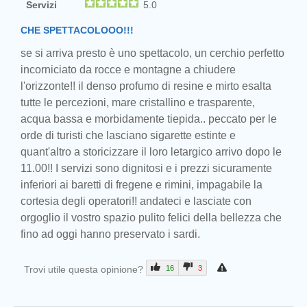
Servizi
5.0
CHE SPETTACOLOOO!!!
se si arriva presto è uno spettacolo, un cerchio perfetto
incorniciato da rocce e montagne a chiudere
l'orizzonte!! il denso profumo di resine e mirto esalta
tutte le percezioni, mare cristallino e trasparente,
acqua bassa e morbidamente tiepida.. peccato per le
orde di turisti che lasciano sigarette estinte e
quant'altro a storicizzare il loro letargico arrivo dopo le
11.00!! I servizi sono dignitosi e i prezzi sicuramente
inferiori ai baretti di fregene e rimini, impagabile la
cortesia degli operatori!! andateci e lasciate con
orgoglio il vostro spazio pulito felici della bellezza che
fino ad oggi hanno preservato i sardi.
Trovi utile questa opinione?
16
3