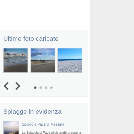
Ultime foto caricate
Spiagge in evidenza
Spiaggia Pace di Messina
Spiaggia Mortelle 
La Spiaggia di Pace si distende presso la
La Spiaggia di Mortell
Prev