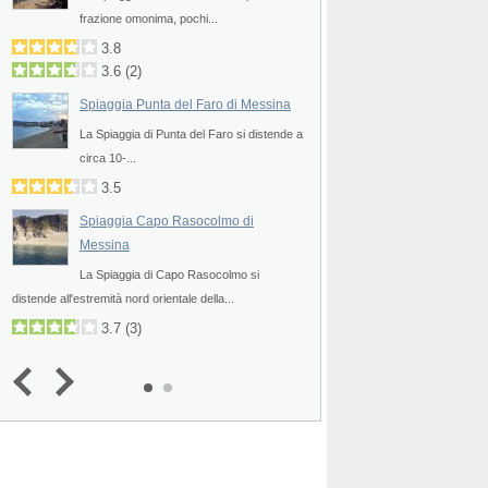
frazione omonima, pochi...
all'estremità nord orient
3.8
3.5
3.6
(
2
)
Spiaggia Punta del Faro di Messina
La Spiaggia di Punta del Faro si distende a
circa 10-...
3.5
Spiaggia Capo Rasocolmo di
Messina
La Spiaggia di Capo Rasocolmo si
distende all'estremità nord orientale della...
3.7
(
3
)