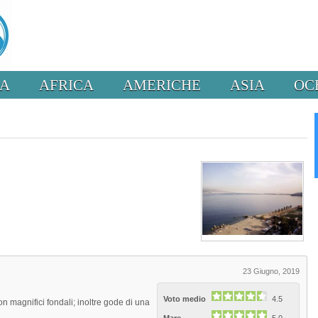
PA
AFRICA
AMERICHE
ASIA
OC
23 Giugno, 2019
Voto medio
4.5
n magnifici fondali; inoltre gode di una