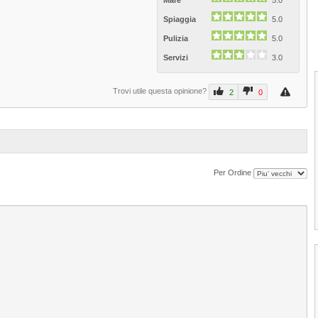
Mare
5.0
Spiaggia
5.0
Pulizia
5.0
Servizi
3.0
Trovi utile questa opinione?
2
0
Per Ordine
1
2
3
4
Spiaggia Mortelle di Messina
La Spiaggia di Mortelle si distende