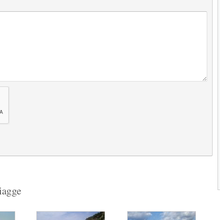
all'estremità nord orientale della sicilia,...
3.5
Next
1
2
piagge