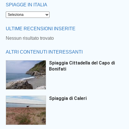
SPIAGGE IN ITALIA
La Spiaggia di Bagnara è situata presso la piccola località omonima...
5.0
3.0
(
1
)
ULTIME RECENSIONI INSERITE
Nessun risultato trovato
ALTRI CONTENUTI INTERESSANTI
Spiaggia Cittadella del Capo di
Bonifati
Spiaggia di Caleri