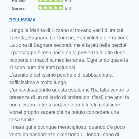
Pulizia
5.0
Servizi
5.0
BELLISSIMA
Lungo la Marina di Lizzano si trovano vari lidi tra cui
Torretta, Bagnara, Le Conche, Palmintiello e Truglione.
La zona di Bagnara secondo me è la più bella perchè
il paesaggio è reso unico dalla presenza di alte dune
ricoperte di macchia mediterranea. Ogni tanto qua e là
ci sono pure dei tratti paludosi.
L'arenile è bellissimo perchè è di sabbia chiara
sofficissima e molto lungo.
L'unico disappunto questa estate me l'ha fatto venire la
presenza di un miliardo di ombrelloni (fissi) che anni fa
non c'erano, oltre a pedane e orribili reti metalliche.
Vorrei proprio sapere chi ha potuto concedere una
cosa simile...
Il mare qui è ovunque meraviglioso, quando c'è poco
vento ha trasparenze eccezionali. I fondali sono di