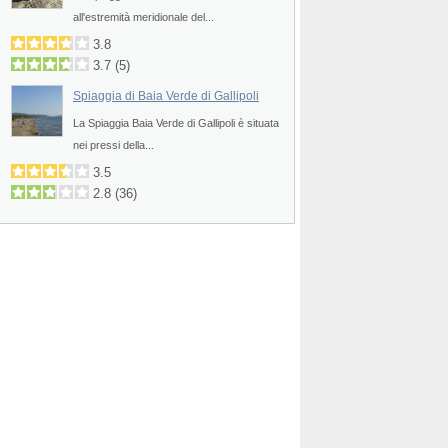
all'estremità meridionale del...
3.8
3.7
(
5
)
Spiaggia di Baia Verde di Gallipoli
La Spiaggia Baia Verde di Gallipoli è situata
nei pressi della...
3.5
2.8
(
36
)