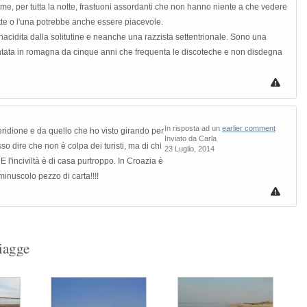
lume, per tutta la notte, frastuoni assordanti che non hanno niente a che vedere
te o l'una potrebbe anche essere piacevole.
nacidita dalla solitutine e neanche una razzista settentrionale. Sono una
ntata in romagna da cinque anni che frequenta le discoteche e non disdegna
In risposta ad un
earlier comment
eridione e da quello che ho visto girando per
Inviato da Carla
o dire che non è colpa dei turisti, ma di chi
23 Luglio, 2014
E l'inciviltà è di casa purtroppo. In Croazia è
 minuscolo pezzo di carta!!!!
piagge