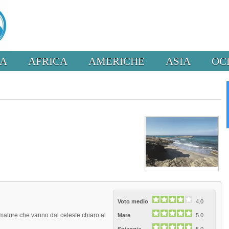
PA
AFRICA
AMERICHE
ASIA
OC
Voto medio
4.0
mature che vanno dal celeste chiaro al
Mare
5.0