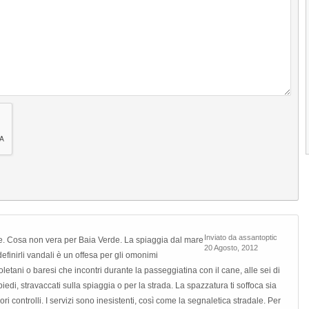
Next
Inviato da assantoptic
ile. Cosa non vera per Baia Verde. La spiaggia dal mare
20 Agosto, 2012
definirli vandali è un offesa per gli omonimi
letani o baresi che incontri durante la passeggiatina con il cane, alle sei di
iedi, stravaccati sulla spiaggia o per la strada. La spazzatura ti soffoca sia
uori controlli. I servizi sono inesistenti, così come la segnaletica stradale. Per