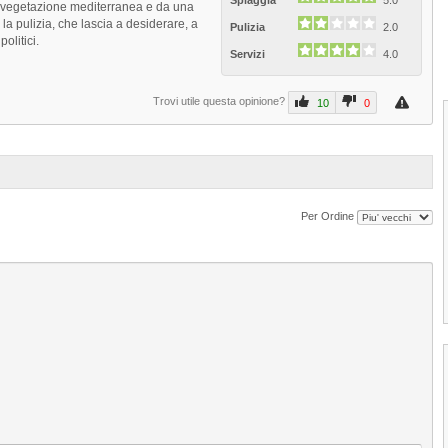
Spiaggia
5.0
a vegetazione mediterranea e da una
la pulizia, che lascia a desiderare, a
Pulizia
2.0
politici.
Servizi
4.0
Trovi utile questa opinione?
10
0
Per Ordine
1
2
3
4