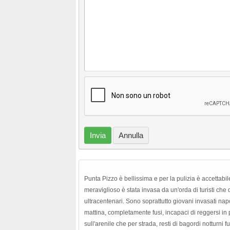
Invia
Annulla
Punta Pizzo è bellissima e per la pulizia è accettab
meraviglioso è stata invasa da un'orda di turisti che 
ultracentenari. Sono soprattutto giovani invasati napo
mattina, completamente fusi, incapaci di reggersi in p
sull'arenile che per strada, resti di bagordi notturni f