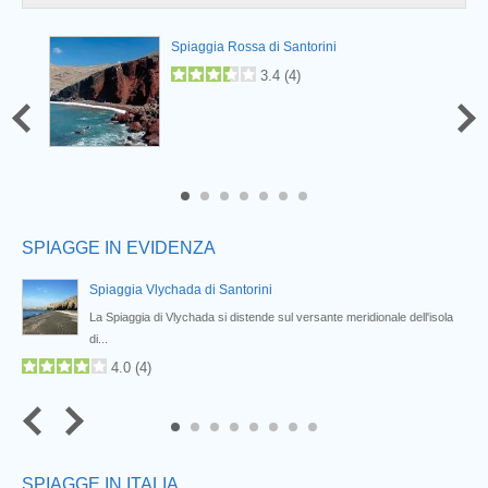
Prev
Spiaggia Rossa di Santorini
3.4
(
4
)
6
7
SPIAGGE IN EVIDENZA
Spiaggia Vlychada di Santorini
a
La Spiaggia di Vlychada si distende sul versante meridionale dell'isola
di...
4.0
(
4
)
6
7
8
SPIAGGE IN ITALIA