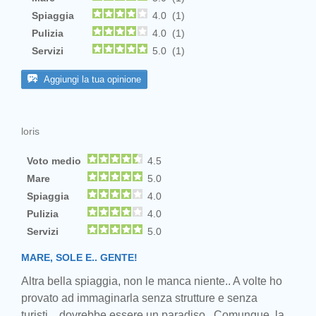
Spiaggia
4.0 (1)
Pulizia
4.0 (1)
Servizi
5.0 (1)
Aggiungi la tua opinione
loris
Voto medio
4.5
Mare
5.0
Spiaggia
4.0
Pulizia
4.0
Servizi
5.0
MARE, SOLE E.. GENTE!
Altra bella spiaggia, non le manca niente.. A volte ho
provato ad immaginarla senza strutture e senza
turisti... dovrebbe essere un paradiso.. Comunque, la