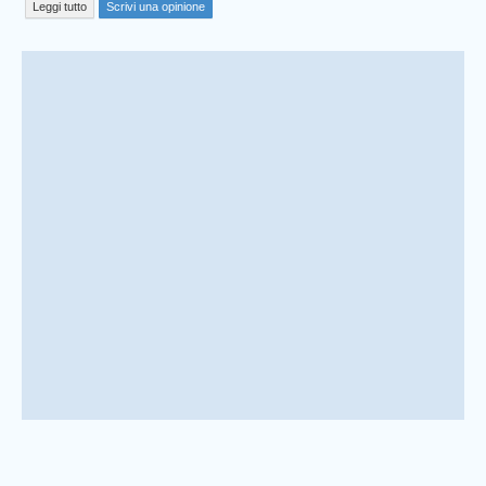
Leggi tutto
Scrivi una opinione