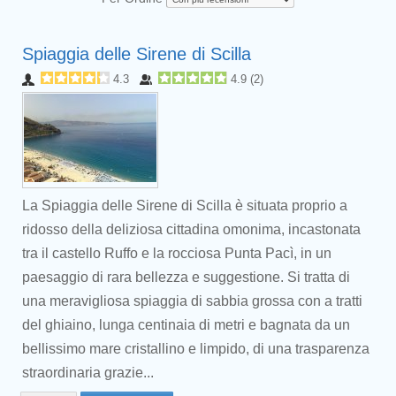
Spiaggia delle Sirene di Scilla
4.3
4.9
(
2
)
La Spiaggia delle Sirene di Scilla è situata proprio a
ridosso della deliziosa cittadina omonima, incastonata
tra il castello Ruffo e la rocciosa Punta Pacì, in un
paesaggio di rara bellezza e suggestione. Si tratta di
una meravigliosa spiaggia di sabbia grossa con a tratti
del ghiaino, lunga centinaia di metri e bagnata da un
bellissimo mare cristallino e limpido, di una trasparenza
straordinaria grazie...