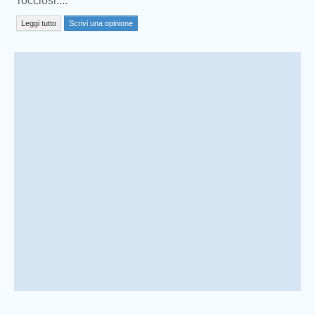
rocciosi....
Leggi tutto
Scrivi una opinione