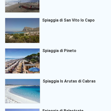
Spiaggia di San Vito lo Capo
Spiaggia di Pineto
Spiaggia Is Arutas di Cabras
Spiaggia di Balestrate