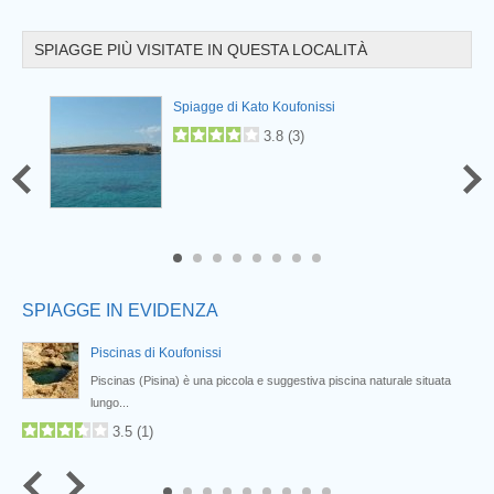
SPIAGGE PIÙ VISITATE IN QUESTA LOCALITÀ
Prev
i
Spiagge di Kato Koufonissi
3.8
(
3
)
6
7
8
SPIAGGE IN EVIDENZA
Piscinas di Koufonissi
Piscinas (Pisina) è una piccola e suggestiva piscina naturale situata
lungo...
3.5
(
1
)