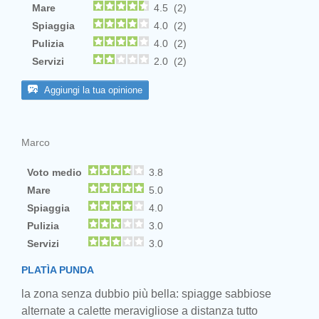
Mare
4.5 (2)
Spiaggia
4.0 (2)
Pulizia
4.0 (2)
Servizi
2.0 (2)
Aggiungi la tua opinione
Marco
Voto medio
3.8
Mare
5.0
Spiaggia
4.0
Pulizia
3.0
Servizi
3.0
PLATÌA PUNDA
la zona senza dubbio più bella: spiagge sabbiose
alternate a calette meravigliose a distanza tutto