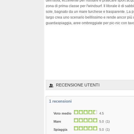
dell'isola, eccellente per nuotare e praticare sport ac
zona di prima classe per l'windsurf. Il litorale è di sabb
sole, bagnato da un mare turchese e trasparente. La pre
largo crea uno scenario belllissimo e rende ancor più u
guardaspiaggia, aree ombreggiate per pic-nic con tavoli e
RECENSIONE UTENTI
1
recensioni
Voto medio
4.5
Mare
5.0 (1)
Spiaggia
5.0 (1)