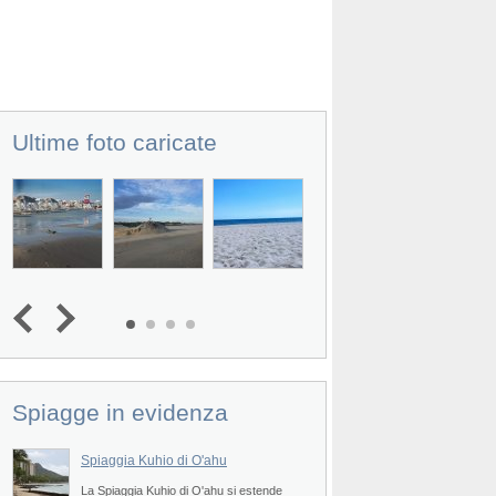
Ultime foto caricate
Spiagge in evidenza
Prev
Spiaggia Kuhio di O'ahu
Spiaggia Halekulan
La Spiaggia Kuhio di O'ahu si estende
La Spiaggia Halekulani