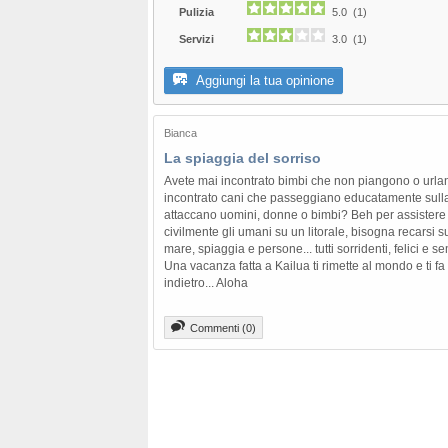
Pulizia
5.0 (1)
Servizi
3.0 (1)
Aggiungi la tua opinione
Bianca
La spiaggia del sorriso
Avete mai incontrato bimbi che non piangono o urlan
incontrato cani che passeggiano educatamente sull
attaccano uomini, donne o bimbi? Beh per assistere 
civilmente gli umani su un litorale, bisogna recarsi s
mare, spiaggia e persone... tutti sorridenti, felici e se
Una vacanza fatta a Kailua ti rimette al mondo e ti fa 
indietro... Aloha
Commenti (0)