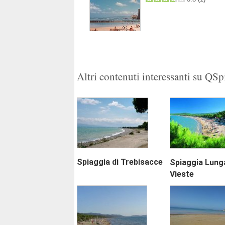
1
2
Altri contenuti interessanti su QS
Spiaggia di Trebisacce
Spiaggia Lunga
Vieste