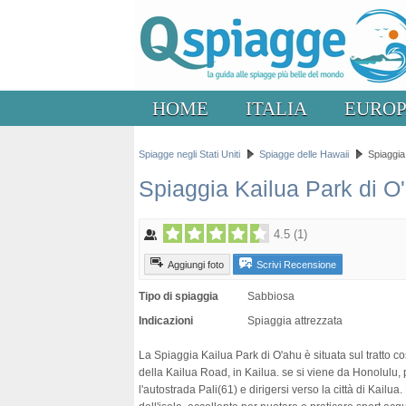
HOME
ITALIA
EURO
Spiagge negli Stati Uniti
Spiagge delle Hawaii
Spiaggia
Spiaggia Kailua Park di O
4.5
(
1
)
Aggiungi foto
Scrivi Recensione
Tipo di spiaggia
Sabbiosa
Indicazioni
Spiaggia attrezzata
La Spiaggia Kailua Park di O'ahu è situata sul tratto cos
della Kailua Road, in Kailua. se si viene da Honolulu
l'autostrada Pali(61) e dirigersi verso la città di Kailua