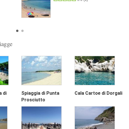
piagge
 di
Spiaggia di Punta
Cala Cartoe di Dorgali
Next
Prosciutto