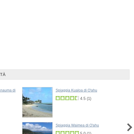
Prev
Next
ITÀ
anauma di
Spiaggia Kualoa di O'ahu
4.5
(
1
)
Spiaggia Waimea di O'ahu
5.0
(
1
)