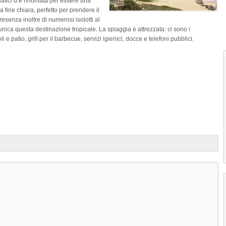
quatici d è rinomata per essere una
ia fine chiara, perfetto per prendere il
senza inoltre di numerosi isolotti al
nica questa destinazione tropicale. La spiaggia è attrezzata: ci sono i
 patio, grill per il barbecue, servizi igienici, docce e telefoni pubblici.
1
2
3
4
Laguna Ko'Olina di O'ahu
La Laguna Ko'Olina di O'ahu, situata