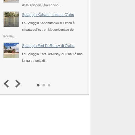
dalla spiaggia Queen fino...
ad ovest della celebre.
Spiaggia Kahanamoku di O'ahu
Spiagge Lanikai di
La Spiaggia Kahanamoku di O'ahu è
Le Spiagge Lanikai di 
situata sull'estremità occidentale del
tratto costiero oriental
litorale...
a
Spiaggia Kualoa di
Spiaggia Fort DeRussy di O'ahu
La Spiaggia Kualoa di 
La Spiaggia Fort DeRussy di O'ahu è una
del Parco Regionale 
lunga striscia di...
4.5
(
1
)