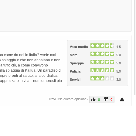
nell'area del Resort omonimo, è...
Spiaggia Kalama di O'ahu
La Spiaggia Kalama di O'ahu è situata
sulla baia di Kailua,...
Parco Naturale della Baia Hanaum
di O'ahu
Voto medio
4.5
Il Parco Naturale della Baia Hanauma di
o come da noi in Italia? Avete mai
Mare
5.0
a spiaggia e che non abbaiano e non
Next
O'ahu è stato dichiarato...
Spiaggia
5.0
a tutto ciò, a come convivono
5.0
(
1
)
ulla spiaggia di Kailua. Un paradiso di
Pulizia
5.0
mpre pronti al saluto, alla cordialità.
Servizi
3.0
apprezzare la vita... non torneresti più
1
2
3
Trovi utile questa opinione?
0
0