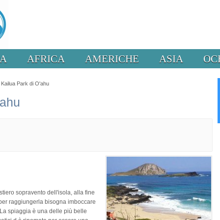
PA
AFRICA
AMERICHE
ASIA
OC
 Kailua Park di O'ahu
'ahu
tiero sopravento dell'isola, alla fine
, per raggiungerla bisogna imboccare
. La spiaggia è una delle più belle