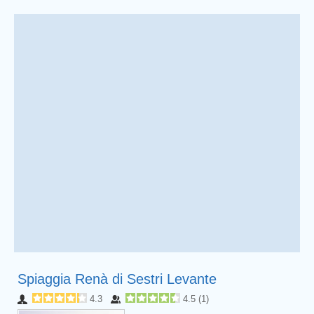
Spiaggia Renà di Sestri Levante
4.3
4.5
(
1
)