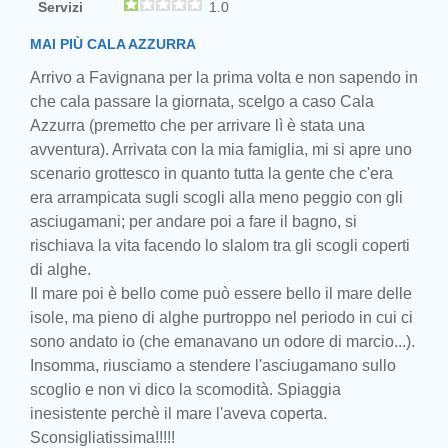
Servizi
1.0
MAI PIÙ CALA AZZURRA
Arrivo a Favignana per la prima volta e non sapendo in
che cala passare la giornata, scelgo a caso Cala
Azzurra (premetto che per arrivare lì è stata una
avventura). Arrivata con la mia famiglia, mi si apre uno
scenario grottesco in quanto tutta la gente che c'era
era arrampicata sugli scogli alla meno peggio con gli
asciugamani; per andare poi a fare il bagno, si
rischiava la vita facendo lo slalom tra gli scogli coperti
di alghe.
Il mare poi è bello come può essere bello il mare delle
isole, ma pieno di alghe purtroppo nel periodo in cui ci
sono andato io (che emanavano un odore di marcio...).
Insomma, riusciamo a stendere l'asciugamano sullo
scoglio e non vi dico la scomodità. Spiaggia
inesistente perchè il mare l'aveva coperta.
Sconsigliatissima!!!!!