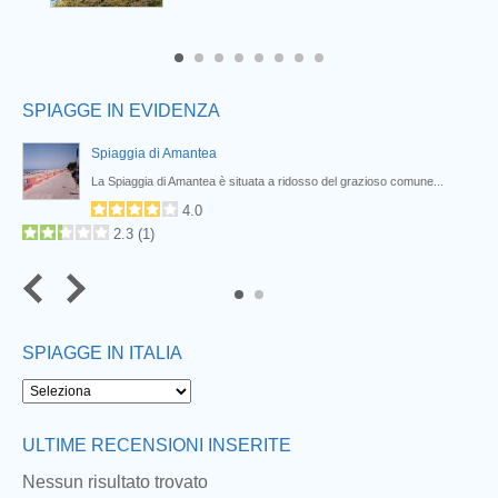
6
7
8
SPIAGGE IN EVIDENZA
Spiaggia di Amantea
La Spiaggia di Amantea è situata a ridosso del grazioso comune...
4.0
2.3
(
1
)
SPIAGGE IN ITALIA
Next
ULTIME RECENSIONI INSERITE
Nessun risultato trovato