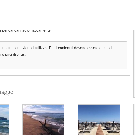
ile per caricarli automaticamente
e nostre condizioni di utilizzo. Tutti i contenuti devono essere adatti ai
e privi di virus.
piagge
1
2
3
4
Spiaggia di Lavagna
La spiaggia di Lavagna si distende per