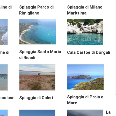
chilometri nel cuore della...
line di
Spiaggia Parco di
Spiaggia di Milano
2.9
(
2
)
Rimigliano
Marittima
Spiaggia Marina di Andora
La spiaggia della Marina di Andora
rappresenta uno dei più vasti...
4.0
(
1
)
Spiaggia di Alassio
Spiaggia Santa Maria
Next
me di
Cala Cartoe di Dorgali
La spiaggia di Alassio è caratterizzata d
di Ricadi
una bellissima distesa di...
3.0
(
1
)
1
2
3
Spiaggia di Praia a
escoluse
Spiaggia di Caleri
Mare
La