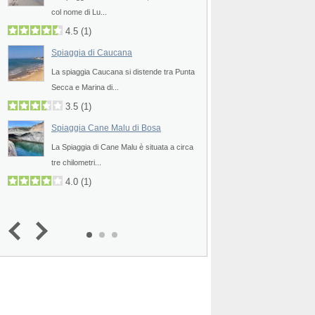
col nome di Lu...
uno degli angoli più pit
4.5
(
1
)
4.8
2.0
(
1
)
Spiaggia di Caucana
Spiaggia di Albisso
La spiaggia Caucana si distende tra Punta
La spiaggia di Albisso
Secca e Marina di...
pittoresca spiaggia di c
3.5
(
1
)
4.0
Spiaggia Cane Malu di Bosa
Spiaggia di Varazz
a
La Spiaggia di Cane Malu è situata a circa
La spiaggia di Varazze
tre chilometri...
qualche chilometro a r
4.0
(
1
)
4.3