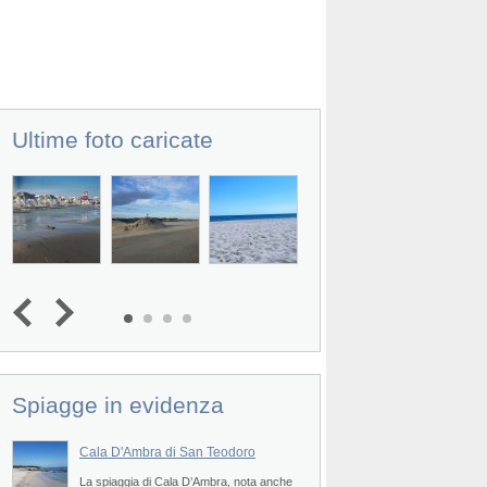
Ultime foto caricate
Spiagge in evidenza
Cala D'Ambra di San Teodoro
Spiaggia di San Fr
Prev
La spiaggia di Cala D’Ambra, nota anche
La spiaggia di San Fr