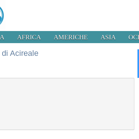
PA
AFRICA
AMERICHE
ASIA
OC
 di Acireale