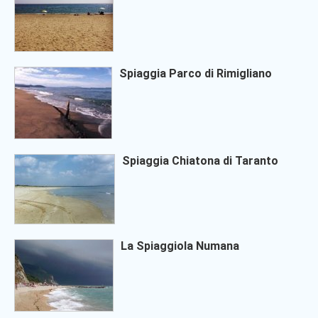
Spiaggia Parco di Rimigliano
Spiaggia Chiatona di Taranto
La Spiaggiola Numana