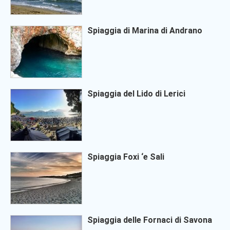
Spiaggia di Marina di Andrano
Spiaggia del Lido di Lerici
Spiaggia Foxi ‘e Sali
Spiaggia delle Fornaci di Savona