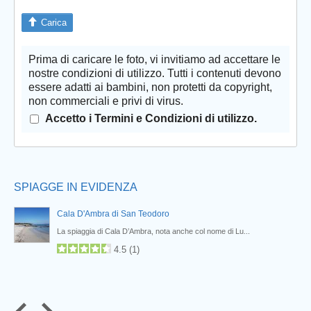
Carica
Prima di caricare le foto, vi invitiamo ad accettare le
Prev
nostre condizioni di utilizzo. Tutti i contenuti devono
essere adatti ai bambini, non protetti da copyright,
non commerciali e privi di virus.
Accetto i Termini e Condizioni di utilizzo.
SPIAGGE IN EVIDENZA
Cala D'Ambra di San Teodoro
La spiaggia di Cala D’Ambra, nota anche col nome di Lu...
4.5
(
1
)