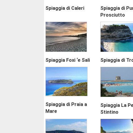
Spiaggia di Caleri
Spiaggia di Pu
Prosciutto
Spiaggia Foxi ‘e Sali
Spiaggia di Tr
Spiaggia di Praia a
Spiaggia La Pe
Mare
Stintino