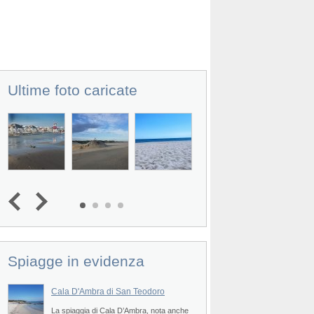
Ultime foto caricate
Spiagge in evidenza
Cala D'Ambra di San Teodoro
Spiaggia di San Fr
Prev
La spiaggia di Cala D’Ambra, nota anche
La spiaggia di San Fr