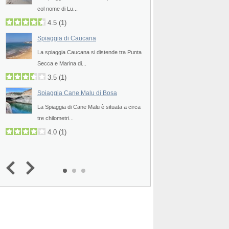
col nome di Lu...
uno degli angoli più pit
4.5
(
1
)
4.8
2.0
(
1
)
Spiaggia di Caucana
Spiaggia di Albisso
La spiaggia Caucana si distende tra Punta
La spiaggia di Albisso
Secca e Marina di...
pittoresca spiaggia di c
3.5
(
1
)
4.0
Spiaggia Cane Malu di Bosa
Spiaggia di Varazz
a
La Spiaggia di Cane Malu è situata a circa
La spiaggia di Varazze
tre chilometri...
qualche chilometro a r
4.0
(
1
)
4.3